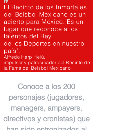
"
El Recinto de los Inmortales
del Beisbol Mexicano es un
acierto para México. Es un
lugar que reconoce a los
talentos del Rey
de los Deportes en nuestro
país".
Alfredo Harp Helú,
impulsor y patrocinador del Recinto de
la Fama del Beisbol Mexicano
Conoce a los 200
personajes (jugadores,
managers, ampayers,
directivos y cronistas) que
han sido entronizados al