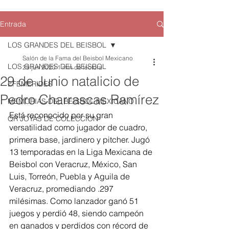
Entrada
LOS GRANDES DEL BEISBOL
Salón de la Fama del Beisbol Mexicano
LOS GRANDES DEL BEISBOL
29 jun 2020
1 min de lectura
29 de Junio natalicio de
EFEMERIDES
Pedro Charrascas Ramírez
MEMORIAS DEL BEISBOL MEXICANO
Está reconocido por su gran 
QR JOYAS DE COLECCION
versatilidad como jugador de cuadro, 
primera base, jardinero y pitcher. Jugó 
13 temporadas en la Liga Mexicana de 
Beisbol con Veracruz, México, San 
Luis, Torreón, Puebla y Aguila de 
Veracruz, promediando .297 
milésimas. Como lanzador ganó 51 
juegos y perdió 48, siendo campeón 
en ganados y perdidos con récord de 