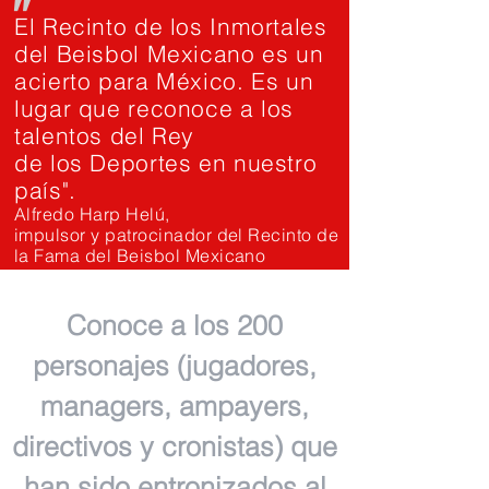
"
El Recinto de los Inmortales
del Beisbol Mexicano es un
acierto para México. Es un
lugar que reconoce a los
talentos del Rey
de los Deportes en nuestro
país".
Alfredo Harp Helú,
impulsor y patrocinador del Recinto de
la Fama del Beisbol Mexicano
Conoce a los 200
personajes (jugadores,
managers, ampayers,
directivos y cronistas) que
han sido entronizados al