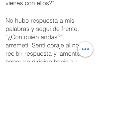
vienes con ellos?”.
No hubo respuesta a mis 
palabras y seguí de frente. 
“¿Con quién andas?”, 
arremetí. Sentí coraje al no 
recibir respuesta y lamenté 
haberme dirigido hacia su 
persona. Ya iba a levantarme 
con la intención de irme a otro 
lugar, entonces reaccionó y las 
palabras que emitió me 
causaron risa; “Yo, yo Japón, 
yo Japón”.
Entonces comprendí porque 
no contestaba a mis 