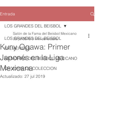
Entrada
LOS GRANDES DEL BEISBOL
Salón de la Fama del Beisbol Mexicano
LOS GRANDES DEL BEISBOL
25 jul 2019
3 min de lectura
Kuny Ogawa: Primer
EFEMERIDES
Japonés en la Liga
MEMORIAS DEL BEISBOL MEXICANO
Mexicana
QR JOYAS DE COLECCION
Actualizado:
27 jul 2019