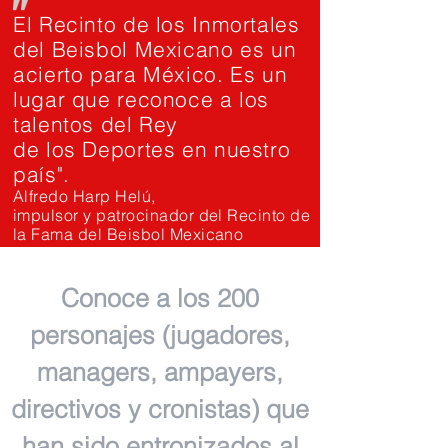
"
El Recinto de los Inmortales
del Beisbol Mexicano es un
acierto para México. Es un
lugar que reconoce a los
talentos del Rey
de los Deportes en nuestro
país".
Alfredo Harp Helú,
impulsor y patrocinador del Recinto de
la Fama del Beisbol Mexicano
Conoce a los 200
personajes (jugadores,
managers, ampayers,
directivos y cronistas) que
han sido entronizados al