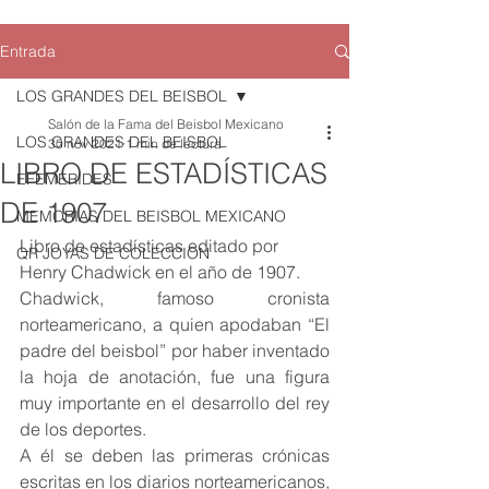
Entrada
LOS GRANDES DEL BEISBOL
Salón de la Fama del Beisbol Mexicano
LOS GRANDES DEL BEISBOL
30 nov 2021
1 min de lectura
LIBRO DE ESTADÍSTICAS
EFEMERIDES
DE 1907
MEMORIAS DEL BEISBOL MEXICANO
Libro de estadísticas editado por 
QR JOYAS DE COLECCION
Henry Chadwick en el año de 1907. 
Chadwick, famoso cronista 
norteamericano, a quien apodaban “El 
padre del beisbol” por haber inventado 
la hoja de anotación, fue una figura 
muy importante en el desarrollo del rey 
de los deportes. 
A él se deben las primeras crónicas 
escritas en los diarios norteamericanos, 