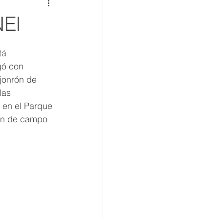
El
tá 
gó con 
jonrón de 
las 
 en el Parque 
ón de campo 