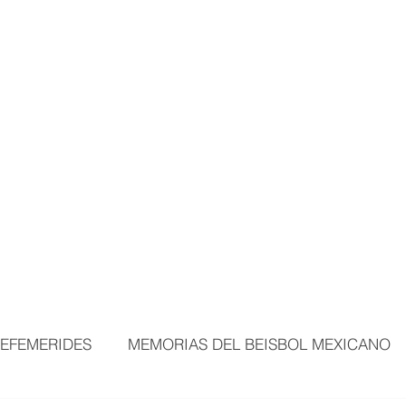
MORTALES
EXPOSICIONES
MÁS ÁREAS
VISITANTES
BEI
EFEMERIDES
MEMORIAS DEL BEISBOL MEXICANO