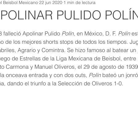
l Beisbol Mexicano
22 jun 2020
1 min de lectura
POLINAR PULIDO POLÍN
 falleció Apolinar Pulido 
Polín
, en México, D. F. 
Polín
 es
 de los mejores shorts stops de todos los tiempos. Ju
briles, Agrario y Comintra. Se hizo famoso al batear un 
ego de Estrellas de la Liga Mexicana de Beisbol, entre 
to Carmona y Manuel Oliveros, el 29 de agosto de 1939
e la onceava entrada y con dos outs, 
Polín
 bateó un jonr
 dando el triunfo a la Selección de Oliveros 1-0. 