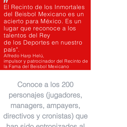
"
El Recinto de los Inmortales
del Beisbol Mexicano es un
acierto para México. Es un
lugar que reconoce a los
talentos del Rey
de los Deportes en nuestro
país".
Alfredo Harp Helú,
impulsor y patrocinador del Recinto de
la Fama del Beisbol Mexicano
Conoce a los 200
personajes (jugadores,
managers, ampayers,
directivos y cronistas) que
han sido entronizados al