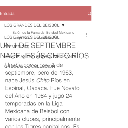
Entrada
LOS GRANDES DEL BEISBOL
Salón de la Fama del Beisbol Mexicano
LOS GRANDES DEL BEISBOL
1 sept 2021
1 min de lectura
UN 1 DE SEPTIEMBRE
EFEMERIDES
NACE JESÚS CHITO RÍOS
MEMORIAS DEL BEISBOL MEXICANO
Un día como hoy, 1 de 
QR JOYAS DE COLECCION
septiembre, pero de 1963, 
nace Jesús 
Chito
 Ríos en 
Espinal, Oaxaca. Fue Novato 
del Año en 1984 y jugó 24 
temporadas en la Liga 
Mexicana de Beisbol con 
varios clubes, principalmente 
con los Tigres capitalinos. Es 