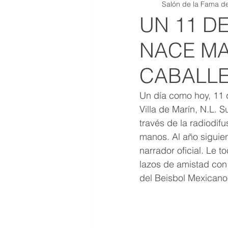
Salón de la Fama de
QR JOYAS DE COLECCION
UN 11 D
NACE M
CABALL
Un día como hoy, 11 
Villa de Marín, N.L. 
través de la radiodif
manos. Al año siguien
narrador oficial. Le 
lazos de amistad con 
del Beisbol Mexicano 