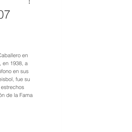
07
aballero en 
, en 1938, a 
ófono en sus 
isbol, fue su 
 estrechos 
lón de la Fama 