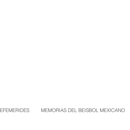
MORTALES
EXPOSICIONES
MÁS ÁREAS
VISITANTES
BEI
EFEMERIDES
MEMORIAS DEL BEISBOL MEXICANO