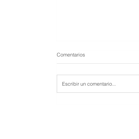
Comentarios
Escribir un comentario...
UN 4 DE DICIEMBRE PERO
DEL 2010 MUERE MARIO
HERNÁNDEZ MAYTORENA
© 2019 Salón de la Fama del Beisbol
Todos los Derechos Reservados