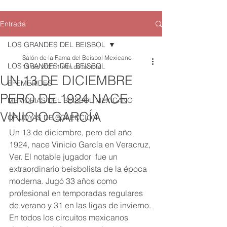
Entrada
LOS GRANDES DEL BEISBOL
Salón de la Fama del Beisbol Mexicano
LOS GRANDES DEL BEISBOL
13 dic 2021
1 min de lectura
UN 13 DE DICIEMBRE
EFEMERIDES
PERO DE 1924 NACE
MEMORIAS DEL BEISBOL MEXICANO
VINICIO GARCÍA
QR JOYAS DE COLECCION
Un 13 de diciembre, pero del año 
1924, nace Vinicio García en Veracruz, 
Ver. El notable jugador  fue un  
extraordinario beisbolista de la época 
moderna. Jugó 33 años como 
profesional en temporadas regulares 
de verano y 31 en las ligas de invierno. 
En todos los circuitos mexicanos 