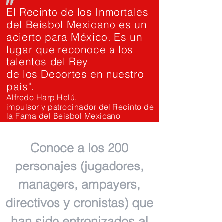
"
El Recinto de los Inmortales
del Beisbol Mexicano es un
acierto para México. Es un
lugar que reconoce a los
talentos del Rey
de los Deportes en nuestro
país".
Alfredo Harp Helú,
impulsor y patrocinador del Recinto de
la Fama del Beisbol Mexicano
Conoce a los 200
personajes (jugadores,
managers, ampayers,
directivos y cronistas) que
han sido entronizados al