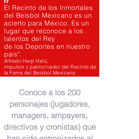
"
El Recinto de los Inmortales
del Beisbol Mexicano es un
acierto para México. Es un
lugar que reconoce a los
talentos del Rey
de los Deportes en nuestro
país".
Alfredo Harp Helú,
impulsor y patrocinador del Recinto de
la Fama del Beisbol Mexicano
Conoce a los 200
personajes (jugadores,
managers, ampayers,
directivos y cronistas) que
han sido entronizados al