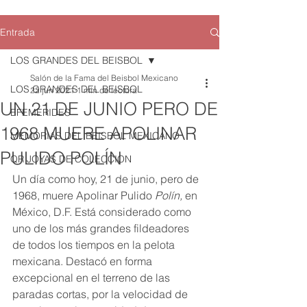
Entrada
LOS GRANDES DEL BEISBOL
Salón de la Fama del Beisbol Mexicano
LOS GRANDES DEL BEISBOL
22 jun 2021
1 min de lectura
UN 21 DE JUNIO PERO DE
EFEMERIDES
1968 MUERE APOLINAR
MEMORIAS DEL BEISBOL MEXICANO
PULIDO POLÍN
QR JOYAS DE COLECCION
Un día como hoy, 21 de junio, pero de 
1968, muere Apolinar Pulido 
Polín,
 en 
México, D.F. Está considerado como 
uno de los más grandes fildeadores 
de todos los tiempos en la pelota 
mexicana. Destacó en forma 
excepcional en el terreno de las 
paradas cortas, por la velocidad de 