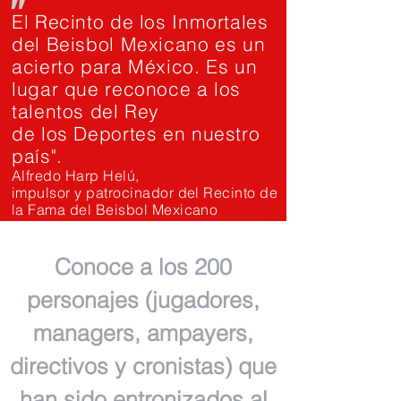
"
El Recinto de los Inmortales
del Beisbol Mexicano es un
acierto para México. Es un
lugar que reconoce a los
talentos del Rey
de los Deportes en nuestro
país".
Alfredo Harp Helú,
impulsor y patrocinador del Recinto de
la Fama del Beisbol Mexicano
Conoce a los 200
personajes (jugadores,
managers, ampayers,
directivos y cronistas) que
han sido entronizados al