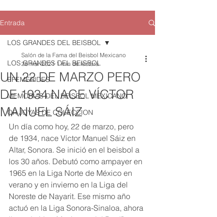
Entrada
LOS GRANDES DEL BEISBOL
Salón de la Fama del Beisbol Mexicano
LOS GRANDES DEL BEISBOL
26 mar 2021
1 min de lectura
UN 22 DE MARZO PERO
EFEMERIDES
DE 1934 NACE VÍCTOR
MEMORIAS DEL BEISBOL MEXICANO
MANUEL SÁIZ
QR JOYAS DE COLECCION
Un día como hoy, 22 de marzo, pero 
de 1934, nace Víctor Manuel Sáiz en 
Altar, Sonora. Se inició en el beisbol a 
los 30 años. Debutó como ampayer en 
1965 en la Liga Norte de México en 
verano y en invierno en la Liga del 
Noreste de Nayarit. Ese mismo año 
actuó en la Liga Sonora-Sinaloa, ahora 