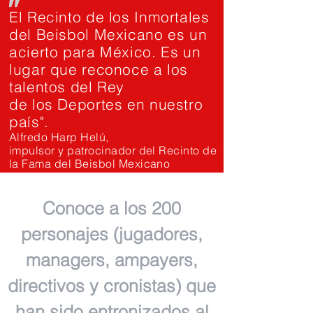
"
El Recinto de los Inmortales
del Beisbol Mexicano es un
acierto para México. Es un
lugar que reconoce a los
talentos del Rey
de los Deportes en nuestro
país".
Alfredo Harp Helú,
impulsor y patrocinador del Recinto de
la Fama del Beisbol Mexicano
Conoce a los 200
personajes (jugadores,
managers, ampayers,
directivos y cronistas) que
han sido entronizados al