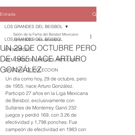
Entrada
LOS GRANDES DEL BEISBOL
Salón de la Fama del Beisbol Mexicano
LOS GRANDES DEL BEISBOL
29 oct 2020
1 min de lectura
UN 29 DE OCTUBRE PERO
EFEMERIDES
DE 1955 NACE ARTURO
MEMORIAS DEL BEISBOL MEXICANO
GONZÁLEZ
QR JOYAS DE COLECCION
Un día como hoy, 29 de octubre, pero 
de 1955, nace Arturo González. 
Participó 27 años en la Liga Mexicana 
de Beisbol, exclusivamente con 
Sultanes de Monterrey. Ganó 232 
juegos y perdió 169, con 3.26 de 
efectividad y 1,798 ponches. Fue 
campeón de efectividad en 1983 con 