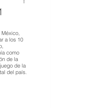
1
 México, 
r a los 10 
o, 
nía como 
ón de la 
juego de la 
al del país. 