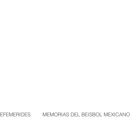
MORTALES
EXPOSICIONES
MÁS ÁREAS
VISITANTES
BEI
EFEMERIDES
MEMORIAS DEL BEISBOL MEXICANO