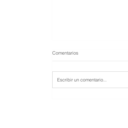
Comentarios
Escribir un comentario...
UN 4 DE DICIEMBRE PERO
DEL 2010 MUERE MARIO
HERNÁNDEZ MAYTORENA
© 2019 Salón de la Fama del Beisbol
Todos los Derechos Reservados