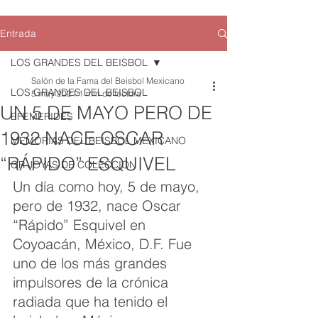
Entrada
LOS GRANDES DEL BEISBOL
Salón de la Fama del Beisbol Mexicano
LOS GRANDES DEL BEISBOL
5 may 2021
1 min de lectura
UN 5 DE MAYO PERO DE
EFEMERIDES
1932 NACE OSCAR
MEMORIAS DEL BEISBOL MEXICANO
“RÁPIDO” ESQUIVEL
QR JOYAS DE COLECCION
Un día como hoy, 5 de mayo, 
pero de 1932, nace Oscar 
“Rápido” Esquivel en 
Coyoacán, México, D.F. Fue 
uno de los más grandes 
impulsores de la crónica 
radiada que ha tenido el 