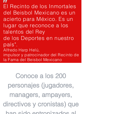
"
El Recinto de los Inmortales
del Beisbol Mexicano es un
acierto para México. Es un
lugar que reconoce a los
talentos del Rey
de los Deportes en nuestro
país".
Alfredo Harp Helú,
impulsor y patrocinador del Recinto de
la Fama del Beisbol Mexicano
Conoce a los 200
personajes (jugadores,
managers, ampayers,
directivos y cronistas) que
han sido entronizados al