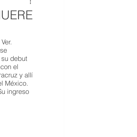
MUERE
Ver. 
se 
 su debut 
con el 
cruz y allí 
l México. 
Su ingreso 