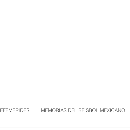
MORTALES
EXPOSICIONES
MÁS ÁREAS
VISITANTES
BEI
EFEMERIDES
MEMORIAS DEL BEISBOL MEXICANO