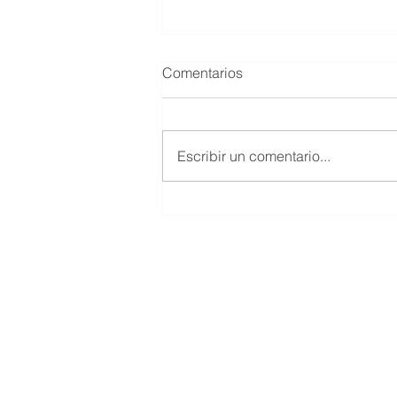
Comentarios
Escribir un comentario...
UN 4 DE DICIEMBRE PERO
DEL 2010 MUERE MARIO
HERNÁNDEZ MAYTORENA
© 2019 Salón de la Fama del Beisbol
Todos los Derechos Reservados