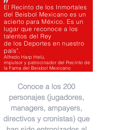
"
El Recinto de los Inmortales
del Beisbol Mexicano es un
acierto para México. Es un
lugar que reconoce a los
talentos del Rey
de los Deportes en nuestro
país".
Alfredo Harp Helú,
impulsor y patrocinador del Recinto de
la Fama del Beisbol Mexicano
Conoce a los 200
personajes (jugadores,
managers, ampayers,
directivos y cronistas) que
han sido entronizados al