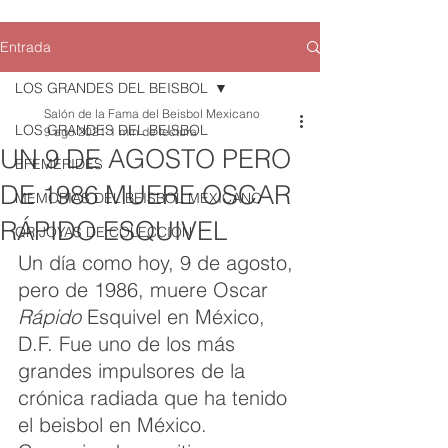
Entrada
LOS GRANDES DEL BEISBOL
Salón de la Fama del Beisbol Mexicano
LOS GRANDES DEL BEISBOL
9 ago 2021
1 min de lectura
UN 9 DE AGOSTO PERO
EFEMERIDES
DE 1986 MUERE OSCAR
MEMORIAS DEL BEISBOL MEXICANO
RÁPIDO ESQUIVEL
QR JOYAS DE COLECCION
Un día como hoy, 9 de agosto, 
pero de 1986, muere Oscar  
Rápido
 Esquivel en México, 
D.F. Fue uno de los más 
grandes impulsores de la 
crónica radiada que ha tenido 
el beisbol en México. 