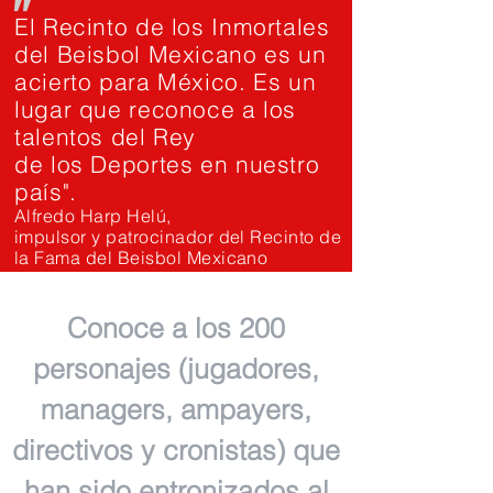
"
El Recinto de los Inmortales
del Beisbol Mexicano es un
acierto para México. Es un
lugar que reconoce a los
talentos del Rey
de los Deportes en nuestro
país".
Alfredo Harp Helú,
impulsor y patrocinador del Recinto de
la Fama del Beisbol Mexicano
Conoce a los 200
personajes (jugadores,
managers, ampayers,
directivos y cronistas) que
han sido entronizados al