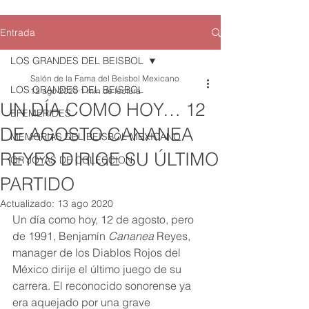
Entrada
LOS GRANDES DEL BEISBOL
Salón de la Fama del Beisbol Mexicano
LOS GRANDES DEL BEISBOL
12 ago 2020
1 min de lectura
UN DÍA COMO HOY… 12
EFEMERIDES
DE AGOSTO CANANEA
MEMORIAS DEL BEISBOL MEXICANO
REYES DIRIGE SU ÚLTIMO
QR JOYAS DE COLECCION
PARTIDO
Actualizado:
13 ago 2020
Un día como hoy, 12 de agosto, pero 
de 1991, Benjamín 
Cananea 
Reyes, 
manager de los Diablos Rojos del 
México dirije el último juego de su 
carrera. El reconocido sonorense ya 
era aquejado por una grave 