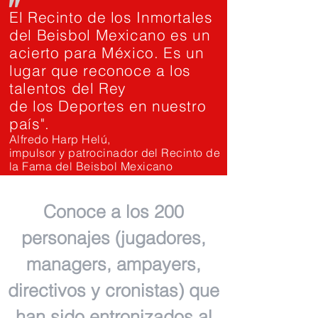
"
El Recinto de los Inmortales
del Beisbol Mexicano es un
acierto para México. Es un
lugar que reconoce a los
talentos del Rey
de los Deportes en nuestro
país".
Alfredo Harp Helú,
impulsor y patrocinador del Recinto de
la Fama del Beisbol Mexicano
Conoce a los 200
personajes (jugadores,
managers, ampayers,
directivos y cronistas) que
han sido entronizados al