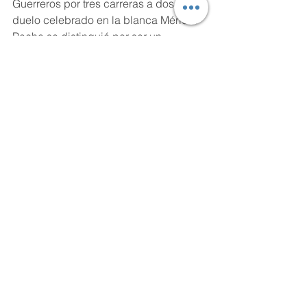
Guerreros por tres carreras a dos en 
duelo celebrado en la blanca Mérida. 
Pacho se distinguió por ser un 
excelente short stop, rápido y seguro, 
con gran habilidad para ejecutar los 
doble plays y con el bat también sabía 
hacer contacto con la pelota.  
EFEMERIDES