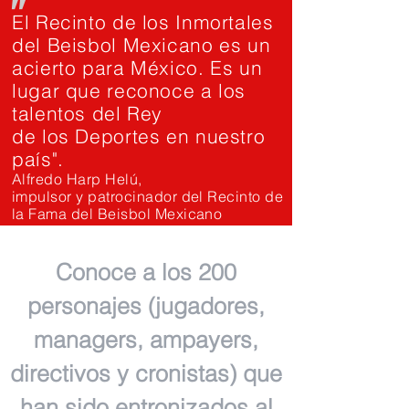
"
El Recinto de los Inmortales
del Beisbol Mexicano es un
acierto para México. Es un
lugar que reconoce a los
talentos del Rey
de los Deportes en nuestro
país".
Alfredo Harp Helú,
impulsor y patrocinador del Recinto de
la Fama del Beisbol Mexicano
Conoce a los 200
personajes (jugadores,
managers, ampayers,
directivos y cronistas) que
han sido entronizados al