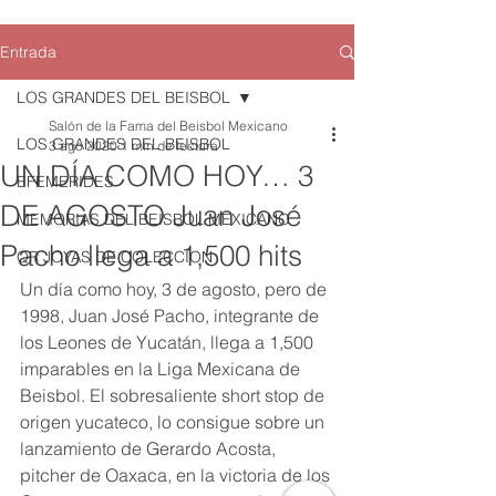
Entrada
LOS GRANDES DEL BEISBOL
Salón de la Fama del Beisbol Mexicano
LOS GRANDES DEL BEISBOL
3 ago 2020
1 min de lectura
UN DÍA COMO HOY… 3
EFEMERIDES
DE AGOSTO Juan José
MEMORIAS DEL BEISBOL MEXICANO
Pacho llega a 1,500 hits
QR JOYAS DE COLECCION
Un día como hoy, 3 de agosto, pero de 
1998, Juan José Pacho, integrante de 
los Leones de Yucatán, llega a 1,500 
imparables en la Liga Mexicana de 
Beisbol. El sobresaliente short stop de 
origen yucateco, lo consigue sobre un 
lanzamiento de Gerardo Acosta, 
pitcher de Oaxaca, en la victoria de los 