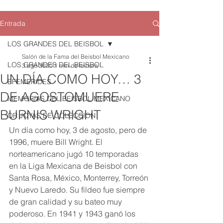
Entrada
LOS GRANDES DEL BEISBOL
Salón de la Fama del Beisbol Mexicano
LOS GRANDES DEL BEISBOL
3 ago 2020
1 min de lectura
UN DÍA COMO HOY… 3
EFEMERIDES
DE AGOSTOMUERE
MEMORIAS DEL BEISBOL MEXICANO
BURNIS WRIGHT
QR JOYAS DE COLECCION
Un día como hoy, 3 de agosto, pero de 
1996, muere Bill Wright. El 
norteamericano jugó 10 temporadas 
en la Liga Mexicana de Beisbol con 
Santa Rosa, México, Monterrey, Torreón 
y Nuevo Laredo. Su fildeo fue siempre 
de gran calidad y su bateo muy 
poderoso. En 1941 y 1943 ganó los 