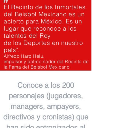
"
El Recinto de los Inmortales
del Beisbol Mexicano es un
acierto para México. Es un
lugar que reconoce a los
talentos del Rey
de los Deportes en nuestro
país".
Alfredo Harp Helú,
impulsor y patrocinador del Recinto de
la Fama del Beisbol Mexicano
Conoce a los 200
personajes (jugadores,
managers, ampayers,
directivos y cronistas) que
han sido entronizados al