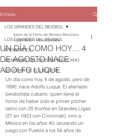
Entrada
LOS GRANDES DEL BEISBOL
Salón de la Fama del Beisbol Mexicano
LOS GRANDES DEL BEISBOL
4 ago 2020
1 min de lectura
UN DÍA COMO HOY… 4
EFEMERIDES
DE AGOSTO NACE
MEMORIAS DEL BEISBOL MEXICANO
ADOLFO LUQUE
QR JOYAS DE COLECCION
Un día como hoy, 4 de agosto, pero de 
1890, nace Adolfo Luque. El afamado 
beisbolista cubano, quien tiene el 
honor de haber sido el primer pitcher 
latino con 20 triunfos en Grandes Ligas 
(27 en 1923 con Cincinnati), vino a 
México en los años 40, lanzando un 
juego con Puebla a los 56 años de 