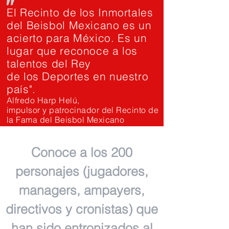
"
El Recinto de los Inmortales
del Beisbol Mexicano es un
acierto para México. Es un
lugar que reconoce a los
talentos del Rey
de los Deportes en nuestro
país".
Alfredo Harp Helú,
impulsor y patrocinador del Recinto de
la Fama del Beisbol Mexicano
Conoce a los 200
personajes (jugadores,
managers, ampayers,
directivos y cronistas) que
han sido entronizados al