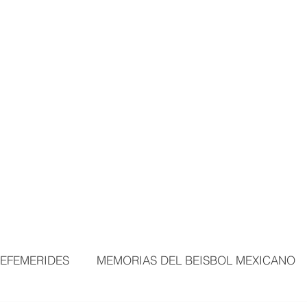
MORTALES
EXPOSICIONES
MÁS ÁREAS
VISITANTES
BEI
EFEMERIDES
MEMORIAS DEL BEISBOL MEXICANO