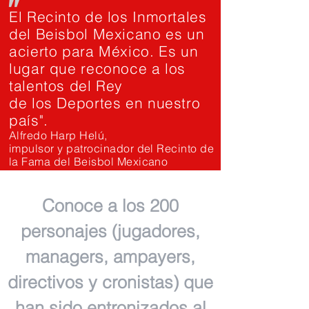
"
El Recinto de los Inmortales
del Beisbol Mexicano es un
acierto para México. Es un
lugar que reconoce a los
talentos del Rey
de los Deportes en nuestro
país".
Alfredo Harp Helú,
impulsor y patrocinador del Recinto de
la Fama del Beisbol Mexicano
Conoce a los 200
personajes (jugadores,
managers, ampayers,
directivos y cronistas) que
han sido entronizados al