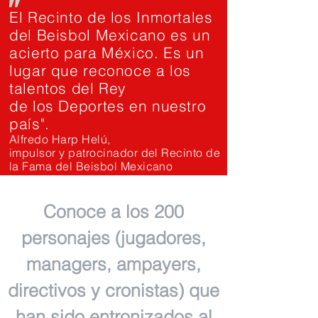
"
El Recinto de los Inmortales
del Beisbol Mexicano es un
acierto para México. Es un
lugar que reconoce a los
talentos del Rey
de los Deportes en nuestro
país".
Alfredo Harp Helú,
impulsor y patrocinador del Recinto de
la Fama del Beisbol Mexicano
Conoce a los 200
personajes (jugadores,
managers, ampayers,
directivos y cronistas) que
han sido entronizados al