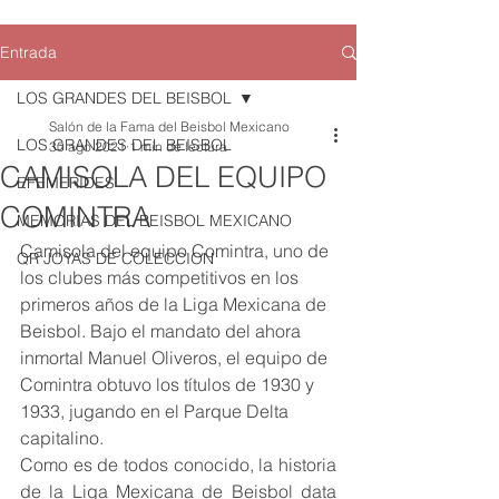
Entrada
LOS GRANDES DEL BEISBOL
Salón de la Fama del Beisbol Mexicano
LOS GRANDES DEL BEISBOL
30 ago 2021
1 min de lectura
CAMISOLA DEL EQUIPO
EFEMERIDES
COMINTRA
MEMORIAS DEL BEISBOL MEXICANO
Camisola del equipo Comintra, uno de 
QR JOYAS DE COLECCION
los clubes más competitivos en los 
primeros años de la Liga Mexicana de 
Beisbol. Bajo el mandato del ahora 
inmortal Manuel Oliveros, el equipo de 
Comintra obtuvo los títulos de 1930 y 
1933, jugando en el Parque Delta 
capitalino. 
Como es de todos conocido, la historia 
de la Liga Mexicana de Beisbol data 