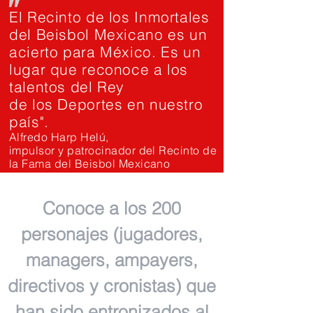
"
El Recinto de los Inmortales
del Beisbol Mexicano es un
acierto para México. Es un
lugar que reconoce a los
talentos del Rey
de los Deportes en nuestro
país".
Alfredo Harp Helú,
impulsor y patrocinador del Recinto de
la Fama del Beisbol Mexicano
Conoce a los 200
personajes (jugadores,
managers, ampayers,
directivos y cronistas) que
han sido entronizados al