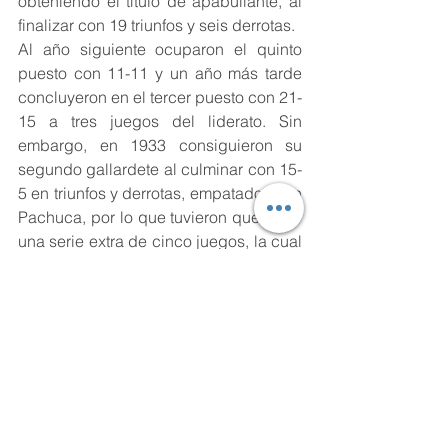
obteniendo el título de apabullante, al 
finalizar con 19 triunfos y seis derrotas. 
Al año siguiente ocuparon el quinto 
puesto con 11-11 y un año más tarde 
concluyeron en el tercer puesto con 21-
15 a tres juegos del liderato. Sin 
embargo, en 1933 consiguieron su 
segundo gallardete al culminar con 15-
5 en triunfos y derrotas, empatados con 
Pachuca, por lo que tuvieron que jugar 
una serie extra de cinco juegos, la cual 
fue ganada 3-2 por el equipo de 
Manuel Oliveros. En 1935 tuvieron otra 
aproximación, al terminar en segundo 
lugar a sólo un juego del Agrario.