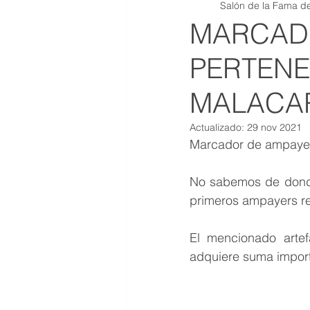
Salón de la Fama de
QR JOYAS DE COLECCION
MARCAD
PERTENE
MALACAR
Actualizado:
29 nov 2021
Marcador de ampayer 
No sabemos de donde 
primeros ampayers r
El mencionado artef
adquiere suma importa