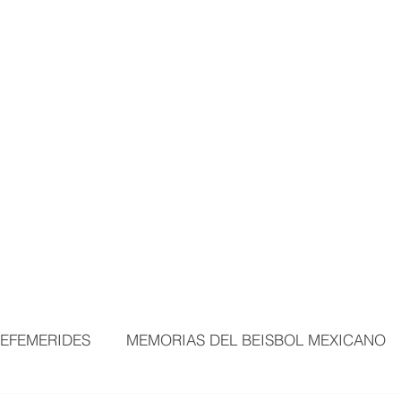
MORTALES
EXPOSICIONES
MÁS ÁREAS
VISITANTES
BEI
EFEMERIDES
MEMORIAS DEL BEISBOL MEXICANO