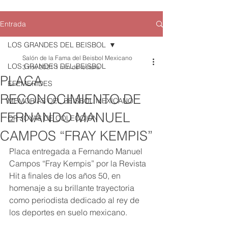
Entrada
LOS GRANDES DEL BEISBOL
Salón de la Fama del Beisbol Mexicano
LOS GRANDES DEL BEISBOL
3 nov 2021
1 min de lectura
PLACA
EFEMERIDES
RECONOCIMIENTO DE
MEMORIAS DEL BEISBOL MEXICANO
FERNANDO MANUEL
QR JOYAS DE COLECCION
CAMPOS “FRAY KEMPIS”
Placa entregada a Fernando Manuel 
Campos “Fray Kempis” por la Revista 
Hit a finales de los años 50, en 
homenaje a su brillante trayectoria 
como periodista dedicado al rey de 
los deportes en suelo mexicano.