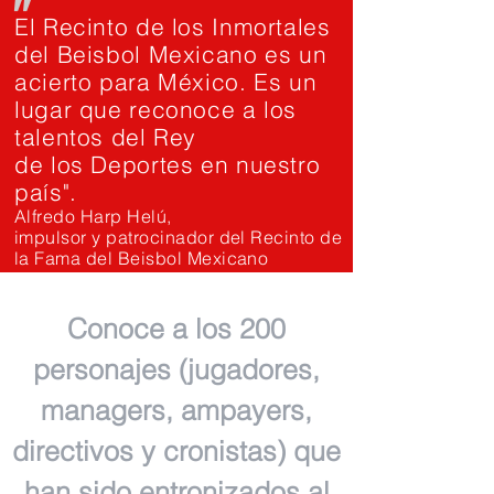
"
El Recinto de los Inmortales
del Beisbol Mexicano es un
acierto para México. Es un
lugar que reconoce a los
talentos del Rey
de los Deportes en nuestro
país".
Alfredo Harp Helú,
impulsor y patrocinador del Recinto de
la Fama del Beisbol Mexicano
Conoce a los 200
personajes (jugadores,
managers, ampayers,
directivos y cronistas) que
han sido entronizados al