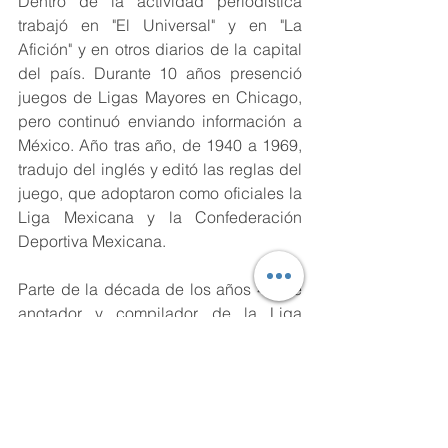
Dentro de la actividad periodística 
trabajó en "El Universal" y en "La 
Afición" y en otros diarios de la capital 
del país. Durante 10 años presenció 
juegos de Ligas Mayores en Chicago, 
pero continuó enviando información a 
México. Año tras año, de 1940 a 1969, 
tradujo del inglés y editó las reglas del 
juego, que adoptaron como oficiales la 
Liga Mexicana y la Confederación 
Deportiva Mexicana.
Parte de la década de los años 40 fue 
anotador y compilador de la Liga 
Mexicana de Beisbol y de 1969 a 1974 
formó parte del Comité Nacional de 
Reglas. 
"Fray Kempis" era abogado de 