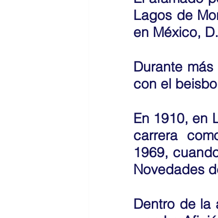
Lagos de More
en México, D.
Durante más 
con el beisbol
En 1910, en L
carrera como
1969, cuando 
Novedades de
Dentro de la a