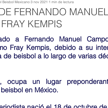
l Beisbol Mexicano
3 nov 2021
1 min de lectura
 DE FERNANDO MANUE
FRAY KEMPIS
gado a Fernando Manuel Campos
o Fray Kempis, debido a su inten
 de beisbol a lo largo de varias dé
  
, ocupa un lugar preponderant
 beisbol en México. 
riodista nació el 18 de octubre de