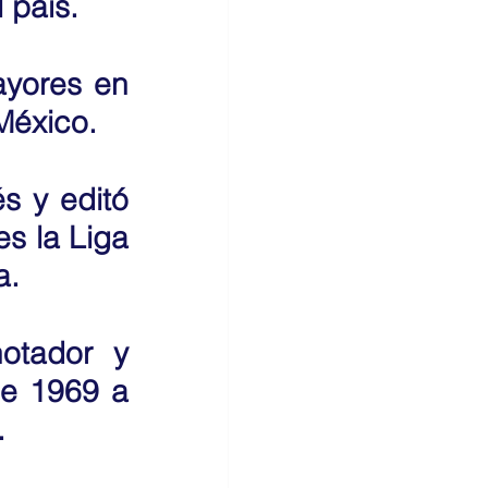
 país. 
yores en 
México. 
s y editó 
s la Liga 
a.
tador y 
e 1969 a 
 