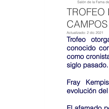
Salón de la Fama de
QR JOYAS DE COLECCION
TROFEO
CAMPOS 
Actualizado:
2 dic 2021
Trofeo otor
conocido com
como cronista
siglo pasado.
Fray Kempis
evolución del
El afamado pe