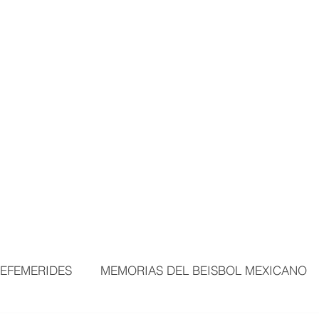
MORTALES
EXPOSICIONES
MÁS ÁREAS
VISITANTES
BEI
EFEMERIDES
MEMORIAS DEL BEISBOL MEXICANO