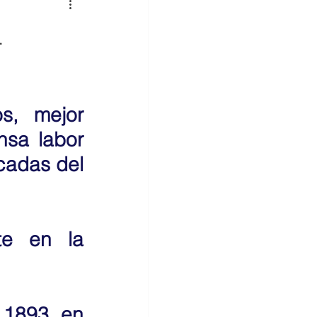
L
, mejor 
sa labor 
cadas del 
e en la 
 1893, en 