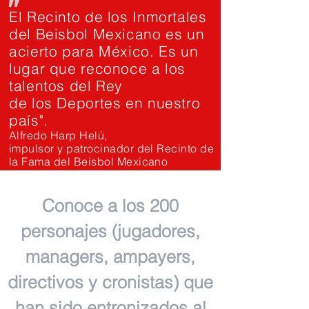
"
El Recinto de los Inmortales
del Beisbol Mexicano es un
acierto para México. Es un
lugar que reconoce a los
talentos del Rey
de los Deportes en nuestro
país".
Alfredo Harp Helú,
impulsor y patrocinador del Recinto de
la Fama del Beisbol Mexicano
Conoce a los 200
personajes (jugadores,
managers, ampayers,
directivos y cronistas) que
han sido entronizados al