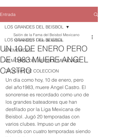
Entrada
LOS GRANDES DEL BEISBOL
Salón de la Fama del Beisbol Mexicano
LOS GRANDES DEL BEISBOL
10 ene 2021
1 min de lectura
UN 10 DE ENERO PERO
EFEMERIDES
DE 1983 MUERE ANGEL
MEMORIAS DEL BEISBOL MEXICANO
CASTRO
QR JOYAS DE COLECCION
Un día como hoy, 10 de enero, pero 
del año1983, muere Angel Castro. El 
sonorense es recordado como uno de 
los grandes bateadores que han 
desfilado por la Liga Mexicana de 
Beisbol. Jugó 20 temporadas con 
varios clubes. Impuso un par de 
récords con cuatro temporadas siendo 