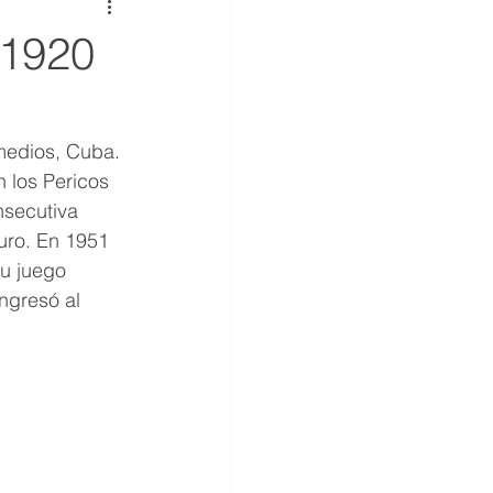
1920
medios, Cuba. 
 los Pericos 
nsecutiva 
uro. En 1951 
su juego 
ngresó al 