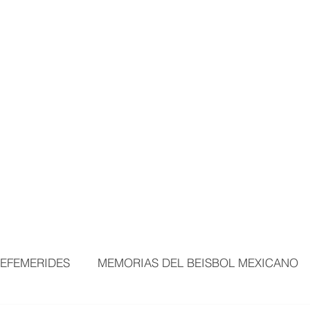
MORTALES
EXPOSICIONES
MÁS ÁREAS
VISITANTES
BEI
EFEMERIDES
MEMORIAS DEL BEISBOL MEXICANO