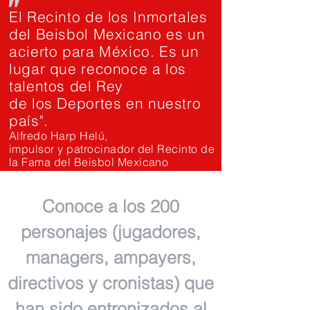
"
El Recinto de los Inmortales
del Beisbol Mexicano es un
acierto para México. Es un
lugar que reconoce a los
talentos del Rey
de los Deportes en nuestro
país".
Alfredo Harp Helú,
impulsor y patrocinador del Recinto de
la Fama del Beisbol Mexicano
Conoce a los 200
personajes (jugadores,
managers, ampayers,
directivos y cronistas) que
han sido entronizados al