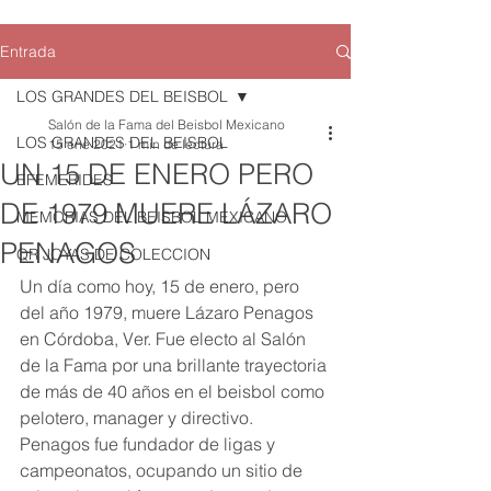
Entrada
LOS GRANDES DEL BEISBOL
Salón de la Fama del Beisbol Mexicano
LOS GRANDES DEL BEISBOL
15 ene 2021
1 min de lectura
UN 15 DE ENERO PERO
EFEMERIDES
DE 1979 MUERE LÁZARO
MEMORIAS DEL BEISBOL MEXICANO
PENAGOS
QR JOYAS DE COLECCION
Un día como hoy, 15 de enero, pero 
del año 1979, muere Lázaro Penagos 
en Córdoba, Ver. Fue electo al Salón 
de la Fama por una brillante trayectoria 
de más de 40 años en el beisbol como 
pelotero, manager y directivo. 
Penagos fue fundador de ligas y 
campeonatos, ocupando un sitio de 