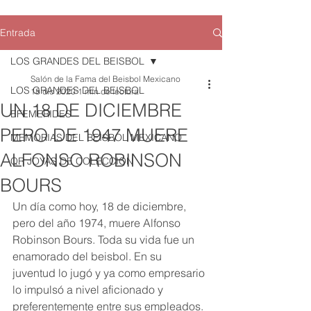
Entrada
LOS GRANDES DEL BEISBOL
Salón de la Fama del Beisbol Mexicano
LOS GRANDES DEL BEISBOL
18 dic 2020
1 min de lectura
UN 18 DE DICIEMBRE
EFEMERIDES
PERO DE 1947 MUERE
MEMORIAS DEL BEISBOL MEXICANO
ALFONSO ROBINSON
QR JOYAS DE COLECCION
BOURS
Un día como hoy, 18 de diciembre, 
pero del año 1974, muere Alfonso 
Robinson Bours. Toda su vida fue un 
enamorado del beisbol. En su 
juventud lo jugó y ya como empresario 
lo impulsó a nivel aficionado y 
preferentemente entre sus empleados. 