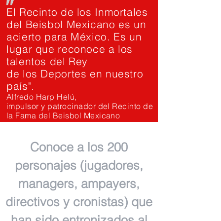
"
El Recinto de los Inmortales
del Beisbol Mexicano es un
acierto para México. Es un
lugar que reconoce a los
talentos del Rey
de los Deportes en nuestro
país".
Alfredo Harp Helú,
impulsor y patrocinador del Recinto de
la Fama del Beisbol Mexicano
Conoce a los 200
personajes (jugadores,
managers, ampayers,
directivos y cronistas) que
han sido entronizados al