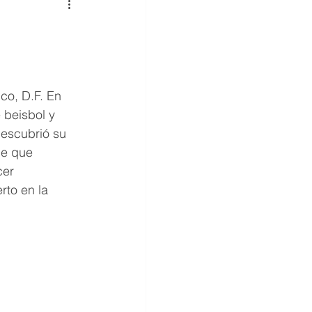
co, D.F. En 
 beisbol y 
descubrió su 
de que 
cer 
to en la 