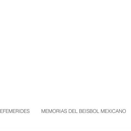
MORTALES
EXPOSICIONES
MÁS ÁREAS
VISITANTES
BEI
EFEMERIDES
MEMORIAS DEL BEISBOL MEXICANO