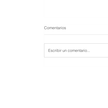
Comentarios
Escribir un comentario...
UN 4 DE DICIEMBRE PERO
DEL 2010 MUERE MARIO
HERNÁNDEZ MAYTORENA
© 2019 Salón de la Fama del Beisbol
Todos los Derechos Reservados