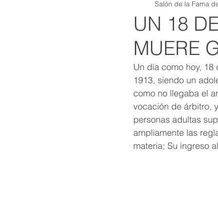
Salón de la Fama de
QR JOYAS DE COLECCION
UN 18 D
MUERE G
Un día como hoy, 18 d
1913, siendo un adol
como no llegaba el a
vocación de árbitro,
personas adultas supi
ampliamente las regla
materia; Su ingreso a