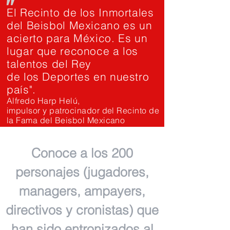
"
El Recinto de los Inmortales
del Beisbol Mexicano es un
acierto para México. Es un
lugar que reconoce a los
talentos del Rey
de los Deportes en nuestro
país".
Alfredo Harp Helú,
impulsor y patrocinador del Recinto de
la Fama del Beisbol Mexicano
Conoce a los 200
personajes (jugadores,
managers, ampayers,
directivos y cronistas) que
han sido entronizados al