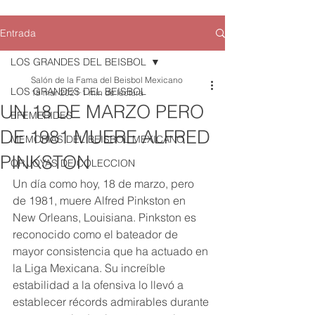
Entrada
LOS GRANDES DEL BEISBOL
Salón de la Fama del Beisbol Mexicano
LOS GRANDES DEL BEISBOL
18 mar 2021
1 min de lectura
UN 18 DE MARZO PERO
EFEMERIDES
DE 1981 MUERE ALFRED
MEMORIAS DEL BEISBOL MEXICANO
PINKSTON
QR JOYAS DE COLECCION
Un día como hoy, 18 de marzo, pero 
de 1981, muere Alfred Pinkston en 
New Orleans, Louisiana. Pinkston es 
reconocido como el bateador de 
mayor consistencia que ha actuado en 
la Liga Mexicana. Su increíble 
estabilidad a la ofensiva lo llevó a 
establecer récords admirables durante 