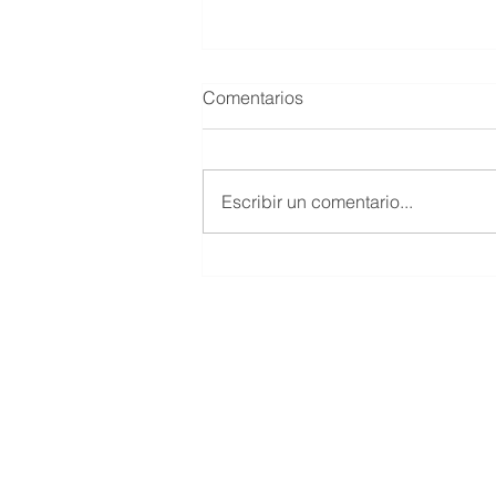
Comentarios
Escribir un comentario...
UN 4 DE DICIEMBRE PERO
DEL 2010 MUERE MARIO
HERNÁNDEZ MAYTORENA
© 2019 Salón de la Fama del Beisbol
Todos los Derechos Reservados