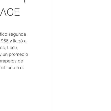
NACE
ífico segunda 
966 y llegó a 
os, León, 
y un promedio 
araperos de 
ol fue en el 