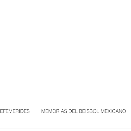
MORTALES
EXPOSICIONES
MÁS ÁREAS
VISITANTES
BEI
EFEMERIDES
MEMORIAS DEL BEISBOL MEXICANO