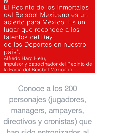
"
El Recinto de los Inmortales
del Beisbol Mexicano es un
acierto para México. Es un
lugar que reconoce a los
talentos del Rey
de los Deportes en nuestro
país".
Alfredo Harp Helú,
impulsor y patrocinador del Recinto de
la Fama del Beisbol Mexicano
Conoce a los 200
personajes (jugadores,
managers, ampayers,
directivos y cronistas) que
han sido entronizados al