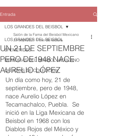
Entrada
LOS GRANDES DEL BEISBOL
Salón de la Fama del Beisbol Mexicano
LOS GRANDES DEL BEISBOL
21 sept 2021
1 min de lectura
UN 21 DE SEPTIEMBRE
EFEMERIDES
PERO DE1948 NACE
MEMORIAS DEL BEISBOL MEXICANO
AURELIO LÓPEZ
QR JOYAS DE COLECCION
Un día como hoy, 21 de 
septiembre, pero de 1948, 
nace Aurelio López en 
Tecamachalco, Puebla.  Se 
inició en la Liga Mexicana de 
Beisbol en 1968 con los 
Diablos Rojos del México y 