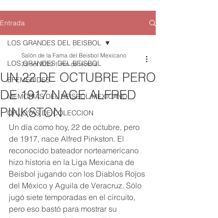
Entrada
LOS GRANDES DEL BEISBOL
Salón de la Fama del Beisbol Mexicano
LOS GRANDES DEL BEISBOL
22 oct 2020
1 min de lectura
UN 22 DE OCTUBRE PERO
EFEMERIDES
DE 1917 NACE ALFRED
MEMORIAS DEL BEISBOL MEXICANO
PINKSTON
QR JOYAS DE COLECCION
Un día como hoy, 22 de octubre, pero 
de 1917, nace Alfred Pinkston. El 
reconocido bateador norteamericano 
hizo historia en la Liga Mexicana de 
Beisbol jugando con los Diablos Rojos 
del México y Aguila de Veracruz. Sólo 
jugó siete temporadas en el circuito, 
pero eso bastó para mostrar su 