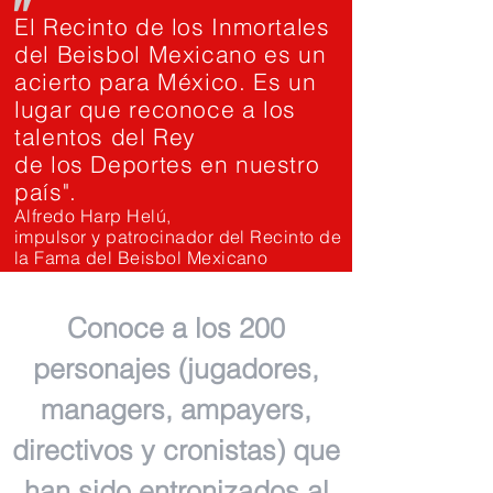
"
El Recinto de los Inmortales
del Beisbol Mexicano es un
acierto para México. Es un
lugar que reconoce a los
talentos del Rey
de los Deportes en nuestro
país".
Alfredo Harp Helú,
impulsor y patrocinador del Recinto de
la Fama del Beisbol Mexicano
Conoce a los 200
personajes (jugadores,
managers, ampayers,
directivos y cronistas) que
han sido entronizados al