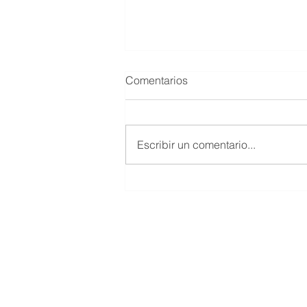
Comentarios
Escribir un comentario...
UN 4 DE DICIEMBRE PERO
DEL 2010 MUERE MARIO
HERNÁNDEZ MAYTORENA
© 2019 Salón de la Fama del Beisbol
Todos los Derechos Reservados