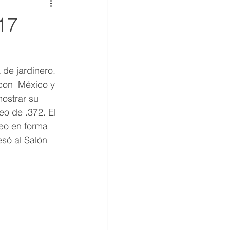
17
de jardinero. 
con  México y 
mostrar su 
o de .372. El 
eo en forma 
esó al Salón 