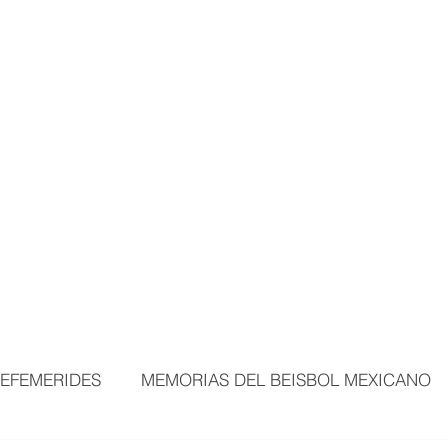
MORTALES
EXPOSICIONES
MÁS ÁREAS
VISITANTES
BEI
EFEMERIDES
MEMORIAS DEL BEISBOL MEXICANO