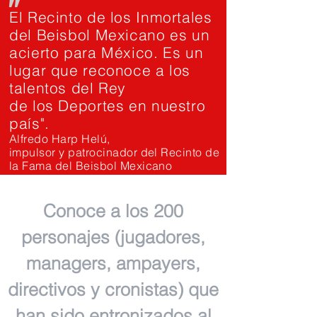
"
El Recinto de los Inmortales
del Beisbol Mexicano es un
acierto para México. Es un
lugar que reconoce a los
talentos del Rey
de los Deportes en nuestro
país".
Alfredo Harp Helú,
impulsor y patrocinador del Recinto de
la Fama del Beisbol Mexicano
Conoce a los 200
personajes (jugadores,
managers, ampayers,
directivos y cronistas) que
han sido entronizados al