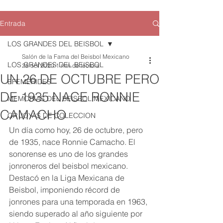
Entrada
LOS GRANDES DEL BEISBOL
Salón de la Fama del Beisbol Mexicano
LOS GRANDES DEL BEISBOL
26 oct 2020
1 min de lectura
UN 26 DE OCTUBRE PERO
EFEMERIDES
DE 1935 NACE RONNIE
MEMORIAS DEL BEISBOL MEXICANO
CAMACHO
QR JOYAS DE COLECCION
Un día como hoy, 26 de octubre, pero 
de 1935, nace Ronnie Camacho. El 
sonorense es uno de los grandes 
jonroneros del beisbol mexicano. 
Destacó en la Liga Mexicana de 
Beisbol, imponiendo récord de 
jonrones para una temporada en 1963, 
siendo superado al año siguiente por 