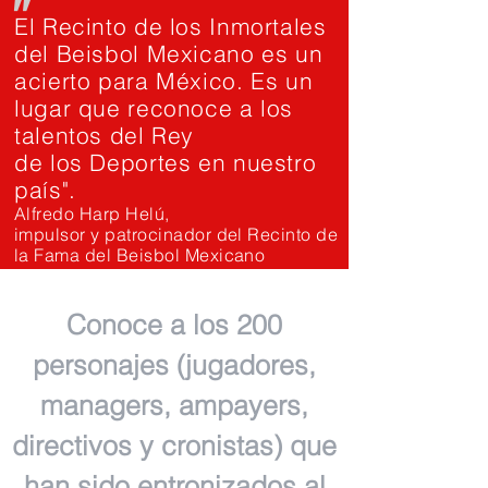
"
El Recinto de los Inmortales
del Beisbol Mexicano es un
acierto para México. Es un
lugar que reconoce a los
talentos del Rey
de los Deportes en nuestro
país".
Alfredo Harp Helú,
impulsor y patrocinador del Recinto de
la Fama del Beisbol Mexicano
Conoce a los 200
personajes (jugadores,
managers, ampayers,
directivos y cronistas) que
han sido entronizados al