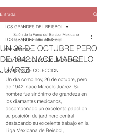
Entrada
LOS GRANDES DEL BEISBOL
Salón de la Fama del Beisbol Mexicano
LOS GRANDES DEL BEISBOL
26 oct 2020
1 min de lectura
UN 26 DE OCTUBRE PERO
EFEMERIDES
DE 1942 NACE MARCELO
MEMORIAS DEL BEISBOL MEXICANO
JUÁREZ
QR JOYAS DE COLECCION
Un día como hoy, 26 de octubre, pero 
de 1942, nace Marcelo Juárez. Su 
nombre fue sinónimo de grandeza en 
los diamantes mexicanos, 
desempeñado un excelente papel en 
su posición de jardinero central, 
destacando su excelente trabajo en la 
Liga Mexicana de Beisbol, 