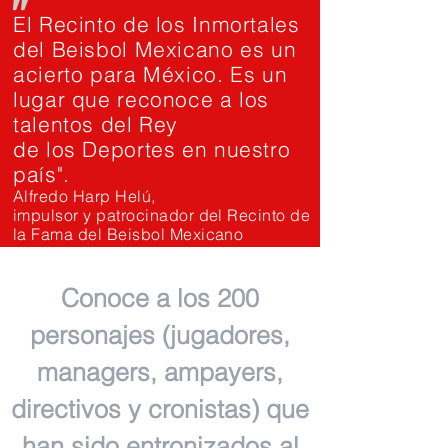
"
El Recinto de los Inmortales
del Beisbol Mexicano es un
acierto para México. Es un
lugar que reconoce a los
talentos del Rey
de los Deportes en nuestro
país".
Alfredo Harp Helú,
impulsor y patrocinador del Recinto de
la Fama del Beisbol Mexicano
Conoce a los 200
personajes (jugadores,
managers, ampayers,
directivos y cronistas) que
han sido entronizados al