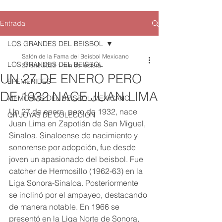
Entrada
LOS GRANDES DEL BEISBOL
Salón de la Fama del Beisbol Mexicano
LOS GRANDES DEL BEISBOL
27 ene 2022
1 min de lectura
UN 27 DE ENERO PERO
EFEMERIDES
DE 1932 NACE JUAN LIMA
MEMORIAS DEL BEISBOL MEXICANO
Un 27 de enero, pero de 1932, nace 
QR JOYAS DE COLECCION
Juan Lima en Zapotián de San Miguel, 
Sinaloa. Sinaloense de nacimiento y 
sonorense por adopción, fue desde 
joven un apasionado del beisbol. Fue 
catcher de Hermosillo (1962-63) en la 
Liga Sonora-Sinaloa. Posteriormente 
se inclinó por el ampayeo, destacando 
de manera notable. En 1966 se 
presentó en la Liga Norte de Sonora, 