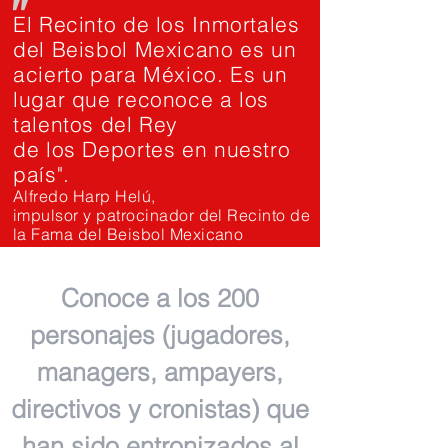
"
El Recinto de los Inmortales
del Beisbol Mexicano es un
acierto para México. Es un
lugar que reconoce a los
talentos del Rey
de los Deportes en nuestro
país".
Alfredo Harp Helú,
impulsor y patrocinador del Recinto de
la Fama del Beisbol Mexicano
Conoce a los 200
personajes (jugadores,
managers, ampayers,
directivos y cronistas) que
han sido entronizados al