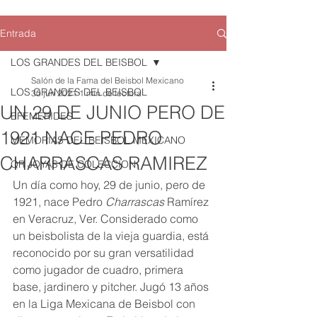
Entrada
LOS GRANDES DEL BEISBOL
Salón de la Fama del Beisbol Mexicano
LOS GRANDES DEL BEISBOL
30 jun 2021
1 min de lectura
UN 29 DE JUNIO PERO DE
EFEMERIDES
1921 NACE PEDRO
MEMORIAS DEL BEISBOL MEXICANO
CHARRASCAS RAMIREZ
QR JOYAS DE COLECCION
Un día como hoy, 29 de junio, pero de 
1921, nace Pedro 
Charrascas
 Ramírez 
en Veracruz, Ver. Considerado como 
un beisbolista de la vieja guardia, está 
reconocido por su gran versatilidad 
como jugador de cuadro, primera 
base, jardinero y pitcher. Jugó 13 años 
en la Liga Mexicana de Beisbol con 