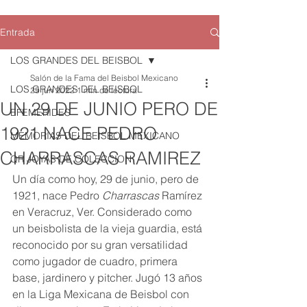
Entrada
LOS GRANDES DEL BEISBOL
Salón de la Fama del Beisbol Mexicano
LOS GRANDES DEL BEISBOL
29 jun 2022
1 min de lectura
UN 29 DE JUNIO PERO DE
EFEMERIDES
1921 NACE PEDRO
MEMORIAS DEL BEISBOL MEXICANO
CHARRASCAS RAMIREZ
QR JOYAS DE COLECCION
Un día como hoy, 29 de junio, pero de 
1921, nace Pedro 
Charrascas
 Ramírez 
en Veracruz, Ver. Considerado como 
un beisbolista de la vieja guardia, está 
reconocido por su gran versatilidad 
como jugador de cuadro, primera 
base, jardinero y pitcher. Jugó 13 años 
en la Liga Mexicana de Beisbol con 