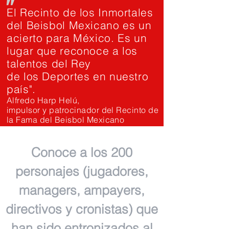
"
El Recinto de los Inmortales
del Beisbol Mexicano es un
acierto para México. Es un
lugar que reconoce a los
talentos del Rey
de los Deportes en nuestro
país".
Alfredo Harp Helú,
impulsor y patrocinador del Recinto de
la Fama del Beisbol Mexicano
Conoce a los 200
personajes (jugadores,
managers, ampayers,
directivos y cronistas) que
han sido entronizados al