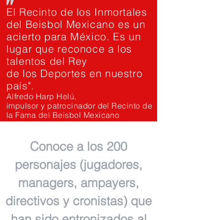
"
El Recinto de los Inmortales
del Beisbol Mexicano es un
acierto para México. Es un
lugar que reconoce a los
talentos del Rey
de los Deportes en nuestro
país".
Alfredo Harp Helú,
impulsor y patrocinador del Recinto de
la Fama del Beisbol Mexicano
Conoce a los 200
personajes (jugadores,
managers, ampayers,
directivos y cronistas) que
han sido entronizados al