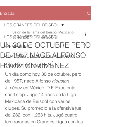
Entrada
LOS GRANDES DEL BEISBOL
Salón de la Fama del Beisbol Mexicano
LOS GRANDES DEL BEISBOL
30 oct 2021
1 min de lectura
UN 30 DE OCTUBRE PERO
EFEMERIDES
DE 1957 NACE ALFONSO
MEMORIAS DEL BEISBOL MEXICANO
HOUSTON JIMÉNEZ
QR JOYAS DE COLECCION
Un día como hoy, 30 de octubre, pero 
de 1957, nace Alfonso 
Houston
Jiménez en México, D.F. Excelente 
short stop. Jugó 14 años en la Liga 
Mexicana de Beisbol con varios 
clubes. Su promedio a la ofensiva fue 
de .282, con 1,263 hits. Jugó cuatro 
temporadas en Grandes Ligas con los 