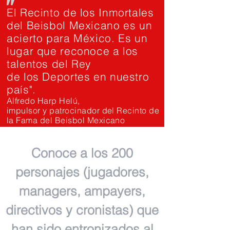
"
El Recinto de los Inmortales
del Beisbol Mexicano es un
acierto para México. Es un
lugar que reconoce a los
talentos del Rey
de los Deportes en nuestro
país".
Alfredo Harp Helú,
impulsor y patrocinador del Recinto de
la Fama del Beisbol Mexicano
Conoce a los 200
personajes (jugadores,
managers, ampayers,
directivos y cronistas) que
han sido entronizados al