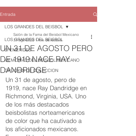
Entrada
LOS GRANDES DEL BEISBOL
Salón de la Fama del Beisbol Mexicano
LOS GRANDES DEL BEISBOL
31 ago 2022
1 min de lectura
UN 31 DE AGOSTO PERO
EFEMERIDES
DE 1919 NACE RAY
MEMORIAS DEL BEISBOL MEXICANO
DANDRIDGE
QR JOYAS DE COLECCION
Un 31 de agosto, pero de 
1919, nace Ray Dandridge en 
Richmond, Virginia, USA. Uno 
de los más destacados 
beisbolistas norteamericanos 
de color que ha cautivado a 
los aficionados mexicanos. 