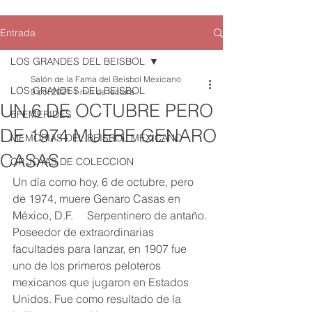
Entrada
LOS GRANDES DEL BEISBOL
Salón de la Fama del Beisbol Mexicano
LOS GRANDES DEL BEISBOL
9 oct 2021
1 min de lectura
UN 6 DE OCTUBRE PERO
EFEMERIDES
DE 1974 MUERE GENARO
MEMORIAS DEL BEISBOL MEXICANO
CASAS
QR JOYAS DE COLECCION
Un día como hoy, 6 de octubre, pero 
de 1974, muere Genaro Casas en 
México, D.F.     Serpentinero de antaño. 
Poseedor de extraordinarias 
facultades para lanzar, en 1907 fue 
uno de los primeros peloteros 
mexicanos que jugaron en Estados 
Unidos. Fue como resultado de la 