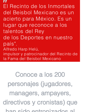
"
El Recinto de los Inmortales
del Beisbol Mexicano es un
acierto para México. Es un
lugar que reconoce a los
talentos del Rey
de los Deportes en nuestro
país".
Alfredo Harp Helú,
impulsor y patrocinador del Recinto de
la Fama del Beisbol Mexicano
Conoce a los 200
personajes (jugadores,
managers, ampayers,
directivos y cronistas) que
han sido entronizados al