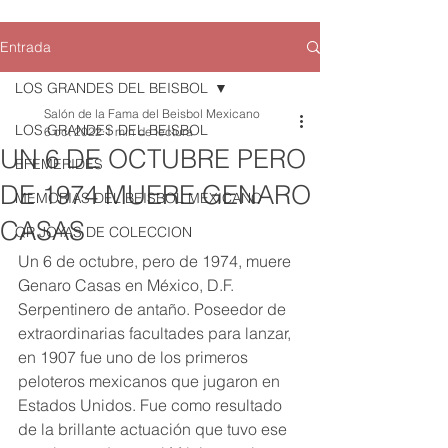
Entrada
LOS GRANDES DEL BEISBOL
Salón de la Fama del Beisbol Mexicano
LOS GRANDES DEL BEISBOL
6 oct 2022
1 min de lectura
UN 6 DE OCTUBRE PERO
EFEMERIDES
DE 1974 MUERE GENARO
MEMORIAS DEL BEISBOL MEXICANO
CASAS
QR JOYAS DE COLECCION
Un 6 de octubre, pero de 1974, muere 
Genaro Casas en México, D.F.     
Serpentinero de antaño. Poseedor de 
extraordinarias facultades para lanzar, 
en 1907 fue uno de los primeros 
peloteros mexicanos que jugaron en 
Estados Unidos. Fue como resultado 
de la brillante actuación que tuvo ese 