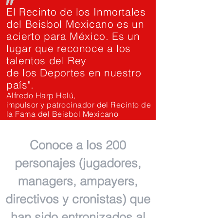
"
El Recinto de los Inmortales
del Beisbol Mexicano es un
acierto para México. Es un
lugar que reconoce a los
talentos del Rey
de los Deportes en nuestro
país".
Alfredo Harp Helú,
impulsor y patrocinador del Recinto de
la Fama del Beisbol Mexicano
Conoce a los 200
personajes (jugadores,
managers, ampayers,
directivos y cronistas) que
han sido entronizados al