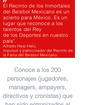
"
El Recinto de los Inmortales
del Beisbol Mexicano es un
acierto para México. Es un
lugar que reconoce a los
talentos del Rey
de los Deportes en nuestro
país".
Alfredo Harp Helú,
impulsor y patrocinador del Recinto de
la Fama del Beisbol Mexicano
Conoce a los 200
personajes (jugadores,
managers, ampayers,
directivos y cronistas) que
han sido entronizados al