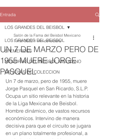
Entrada
LOS GRANDES DEL BEISBOL
Salón de la Fama del Beisbol Mexicano
LOS GRANDES DEL BEISBOL
7 mar 2022
1 min de lectura
UN 7 DE MARZO PERO DE
EFEMERIDES
1955 MUERE JORGE
MEMORIAS DEL BEISBOL MEXICANO
PASQUEL
QR JOYAS DE COLECCION
Un 7 de marzo, pero de 1955, muere 
Jorge Pasquel en San Ricardo, S.L.P. 
Ocupa un sitio relevante en la historia 
de la Liga Mexicana de Beisbol. 
Hombre dinámico, de vastos recursos 
económicos. Intervino de manera 
decisiva para que el circuito se jugara 
en un plano totalmente profesional, a 