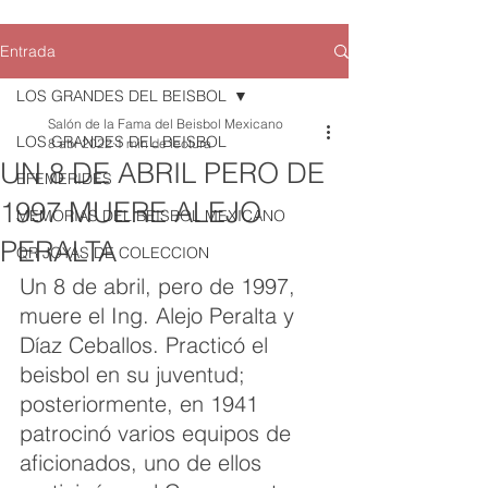
Entrada
LOS GRANDES DEL BEISBOL
Salón de la Fama del Beisbol Mexicano
LOS GRANDES DEL BEISBOL
8 abr 2022
1 min de lectura
UN 8 DE ABRIL PERO DE
EFEMERIDES
1997 MUERE ALEJO
MEMORIAS DEL BEISBOL MEXICANO
PERALTA
QR JOYAS DE COLECCION
Un 8 de abril, pero de 1997, 
muere el Ing. Alejo Peralta y 
Díaz Ceballos. Practicó el 
beisbol en su juventud; 
posteriormente, en 1941 
patrocinó varios equipos de 
aficionados, uno de ellos 