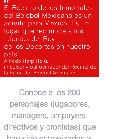
"
El Recinto de los Inmortales
del Beisbol Mexicano es un
acierto para México. Es un
lugar que reconoce a los
talentos del Rey
de los Deportes en nuestro
país".
Alfredo Harp Helú,
impulsor y patrocinador del Recinto de
la Fama del Beisbol Mexicano
Conoce a los 200
personajes (jugadores,
managers, ampayers,
directivos y cronistas) que
han sido entronizados al