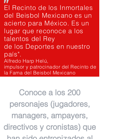
"
El Recinto de los Inmortales
del Beisbol Mexicano es un
acierto para México. Es un
lugar que reconoce a los
talentos del Rey
de los Deportes en nuestro
país".
Alfredo Harp Helú,
impulsor y patrocinador del Recinto de
la Fama del Beisbol Mexicano
Conoce a los 200
personajes (jugadores,
managers, ampayers,
directivos y cronistas) que
han sido entronizados al