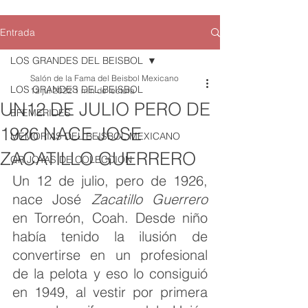
Entrada
LOS GRANDES DEL BEISBOL
Salón de la Fama del Beisbol Mexicano
LOS GRANDES DEL BEISBOL
12 jul 2022
1 min de lectura
UN12 DE JULIO PERO DE
EFEMERIDES
1926 NACE JOSE
MEMORIAS DEL BEISBOL MEXICANO
ZACATILLO GUERRERO
QR JOYAS DE COLECCION
Un 12 de julio, pero de 1926, 
nace José 
Zacatillo Guerrero
en Torreón, Coah. Desde niño 
había tenido la ilusión de 
convertirse en un profesional 
de la pelota y eso lo consiguió 
en 1949, al vestir por primera 