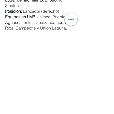
Lugar de nacimiento:
El Sabino,
Sinaloa
Posición:
Lanzador (derecho)
Equipos en LMB:
Jalisco, Puebla,
Aguascalientes, Coatzacoalcos, Poza
Rica, Campeche y Unión Laguna.
Equipos en LMP:
Culiacán, Cd.
Obregón y Tijuana
Principales logros:
Tuvo buenas
actuaciones tanto de abridor como de
relevista en las dos ligas más
importantes de México. Su promedio
de carreras limpias admitidas en la
liga de verano fue de 3.42, por 3.31 en
la liga invernal y 2.65 en cuatro años
de participación en las Grandes
Ligas.
ENRIQUE MAZON