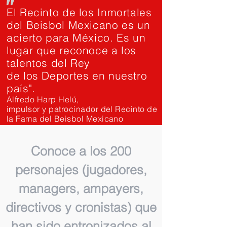
"
El Recinto de los Inmortales
del Beisbol Mexicano es un
acierto para México. Es un
lugar que reconoce a los
talentos del Rey
de los Deportes en nuestro
país".
Alfredo Harp Helú,
impulsor y patrocinador del Recinto de
la Fama del Beisbol Mexicano
Conoce a los 200
personajes (jugadores,
managers, ampayers,
directivos y cronistas) que
han sido entronizados al